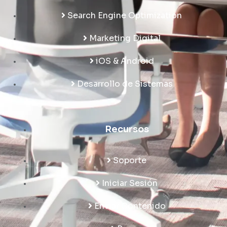
Search Engine Optimization
Marketing Digital
iOS & Android
Desarrollo de Sistemas
Recursos
Soporte
Iniciar Sesión
Enviar Contenido