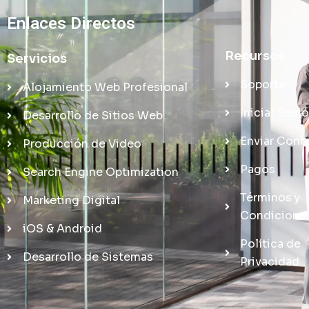
Enlaces Directos
Recursos
Servicios
Soporte
Alojamiento Web Profesional
Iniciar Sesi
Desarrollo de Sitios Web
Enviar Cont
Producción de Video
Pagos
Search Engine Optimization
Términos y
Marketing Digital
Condicione
iOS & Android
Política de
Desarrollo de Sistemas
Privacidad