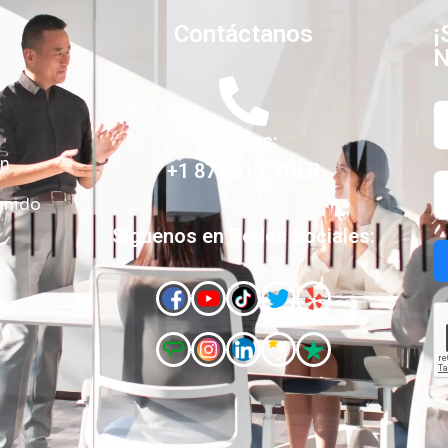
Contáctanos
¡
N
Ventas:
ón
+1 877 31 CYBER
enido
Síguenos en Redes Sociales:
s