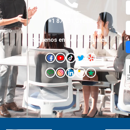
Ventas:
ón
+1 877 31 CYBER
enido
Síguenos en Redes Sociales:
s