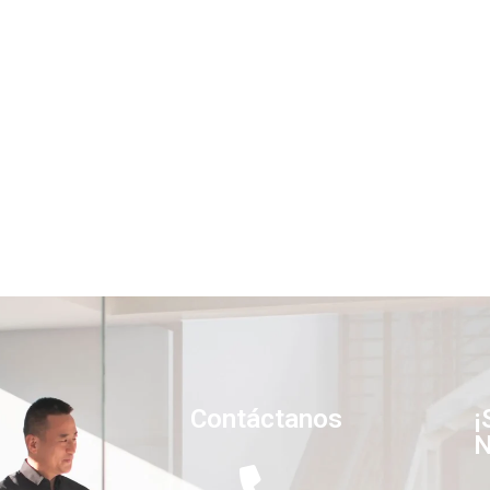
Contáctanos
¡
N