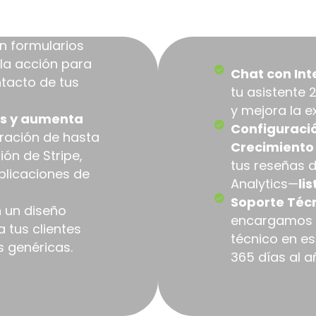
e todas las siguientes herram
n formularios
 la acción para
Chat con Inte
tacto de tus
tu asistente 
y mejora la e
nes y aumenta
Configuraci
uración de hasta
Crecimient
ón de Stripe,
tus reseñas 
plicaciones de
Analytics—
li
Soporte Téc
 un diseño
encargamos d
a tus clientes
técnico en es
s genéricas.
365 días al a