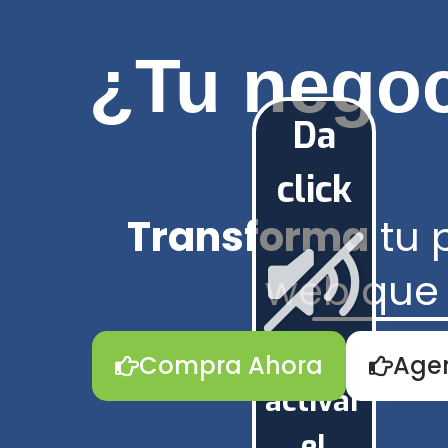
¿Tu negoc
Da
click
Transforma
tu 
web qu
para
Compra Ahora
Age
activar
el