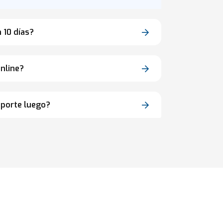
 10 días?
nline?
oporte luego?
o en
10 dias