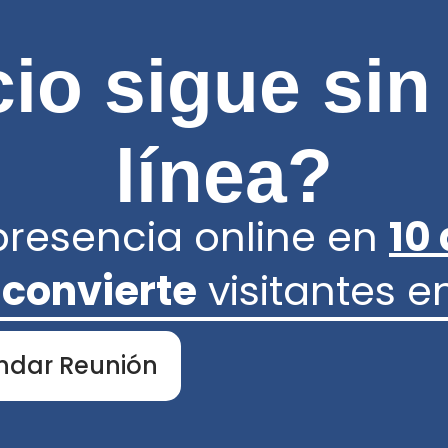
io sigue sin
línea?
presencia online en
10
e
convierte
visitantes 
ndar Reunión