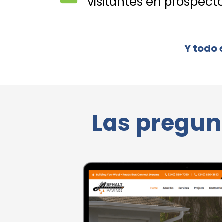
visitantes en prospect
Y todo 
Las pregun